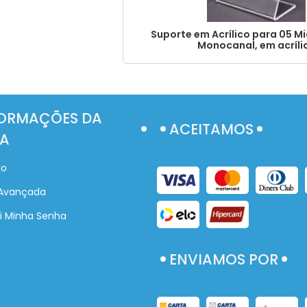
Suporte em Acrílico para 05 M
Monocanal, em acríli
ORMAÇÕES DA
ACEITAMOS
A
ho
Avançada
i Minha Senha
ENVIAMOS POR