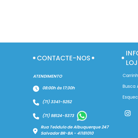
INF
CONTACTE-NOS
LOJ
Carrin
ATENDIMENTO
Busca 
08:00h às 17:30h
Esquec
(71) 3341-5252
(71) 98124-5373
Rua Teódulo de Albuquerque 247
Salvador BR-BA - 41181010