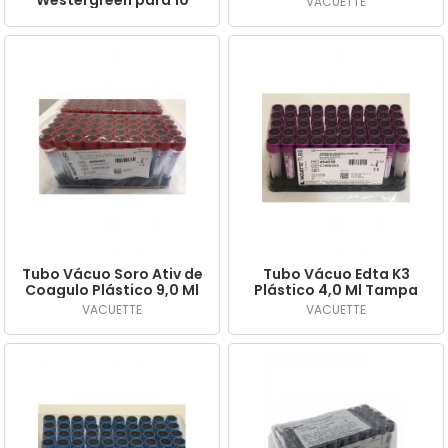
Westergreen para 10
VACUETTE
Und.
Pipetas de
Sedimentação
Tubo Vácuo Soro Ativ de
Tubo Vácuo Edta K3
Coagulo Plástico 9,0 Ml
Plástico 4,0 Ml Tampa
Tampa Vermelha c/ 50
Roxa c/ 50 Und.
VACUETTE
VACUETTE
Und.