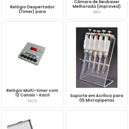
Câmara de Neubauer
Melhorada (improved)
Relógio Despertador
ou Espelhada
(Timer) para
HBG
(improved), em Vidro,
laboratórios
para Contagem de
Diferentes Tipos
Celulares - HBG
Relógio Multi-timer com
12 Canais - Kacil
Suporte em Acrílico para
05 Micropipetas
KACIL
Monocanal, em acrílico