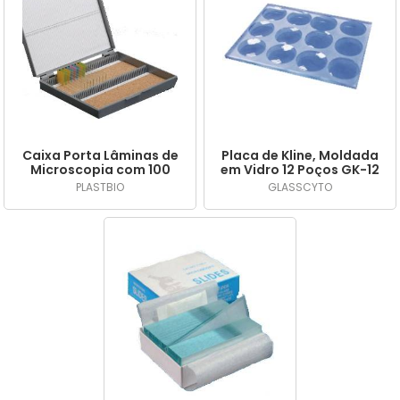
Caixa Porta Lâminas de
Placa de Kline, Moldada
Microscopia com 100
em Vidro 12 Poços GK-12
Lugares, Tampa com
- Glasscyto
PLASTBIO
GLASSCYTO
Dobradiça de Metal,
Fecho de Segurança. -
PLASTBIO