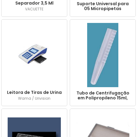
Separador 3,5 Ml
Suporte Universal para
Plástico Tampa Amarela
05 Micropipetas
VACUETTE
c/ 50 Und.
Leitora de Tiras de Urina
Tubo de Centrifugação
em Polipropileno 15ml,
Wama / Urivision
Fundo Cônico, Sem
Tampa, Graduado. -
PLASTBIO