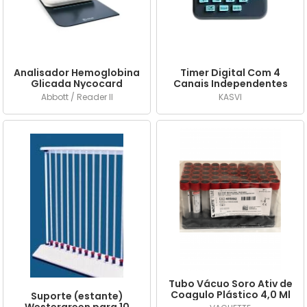
A - Z
Analisador Hemoglobina
Timer Digital Com 4
Glicada Nycocard
Canais Independentes
Abbott / Reader II
KASVI
Tubo Vácuo Soro Ativ de
Coagulo Plástico 4,0 Ml
Suporte (estante)
Tampa Vermelha c/ 50