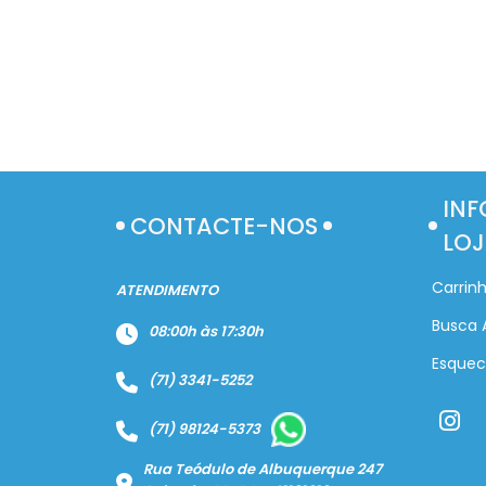
INF
CONTACTE-NOS
LOJ
Carrin
ATENDIMENTO
Busca 
08:00h às 17:30h
Esquec
(71) 3341-5252
(71) 98124-5373
Rua Teódulo de Albuquerque 247