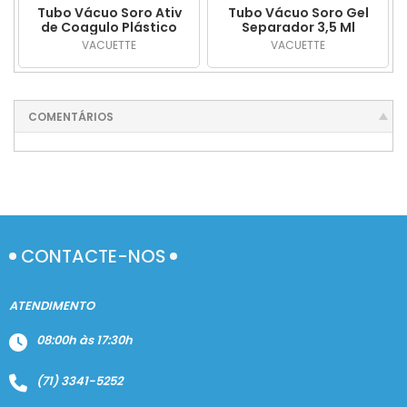
Tubo Vácuo Soro Ativ
Tubo Vácuo Soro Gel
de Coagulo Plástico
Separador 3,5 Ml
9,0 Ml Tampa
Plástico Tampa
VACUETTE
VACUETTE
Vermelha c/ 50 Und.
Amarela c/ 50 Und.
COMENTÁRIOS
CONTACTE-NOS
ATENDIMENTO
08:00h às 17:30h
(71) 3341-5252