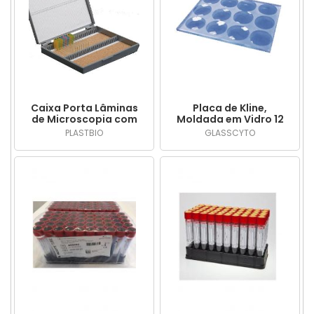
Caixa Porta Lâminas
Placa de Kline,
de Microscopia com
Moldada em Vidro 12
100 Lugares, Tampa
Poços GK-12 -
PLASTBIO
GLASSCYTO
com Dobradiça de
Glasscyto
Metal, Fecho de
Segurança. - PLASTBIO