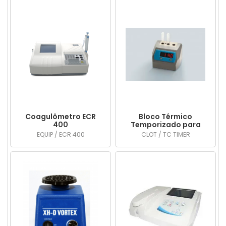
Coagulômetro ECR
Bloco Térmico
400
Temporizado para
Tempo de
EQUIP / ECR 400
CLOT / TC TIMER
Coagulação