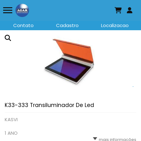
Contato
Cadastro
Localizacao
K33-333 Transiluminador De Led
KASVI
1 ANO
mais informações