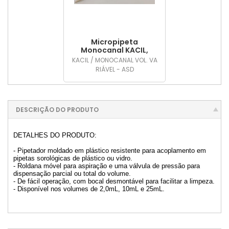
Micropipeta
Monocanal KACIL,
Volume Variável, com
KACIL / MONOCANAL VOL. VA
dispensador de
RIÁVEL - ASD
Ponteiras
DESCRIÇÃO DO PRODUTO
DETALHES DO PRODUTO:
- Pipetador moldado em plástico resistente para acoplamento em
pipetas sorológicas de plástico ou vidro.
- Roldana móvel para aspiração e uma válvula de pressão para
dispensação parcial ou total do volume.
- De fácil operação, com bocal desmontável para facilitar a limpeza.
- Disponível nos volumes de 2,0mL, 10mL e 25mL.