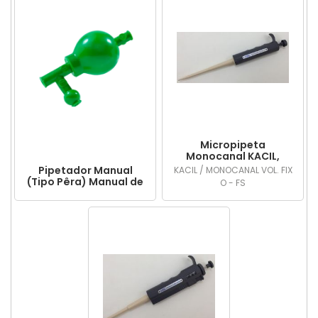
Micropipeta
Monocanal KACIL,
volume fixo, com
Pipetador Manual
KACIL / MONOCANAL VOL. FIX
dispensador de
(Tipo Pêra) Manual de
O - FS
Ponteiras
borracha 3 vias