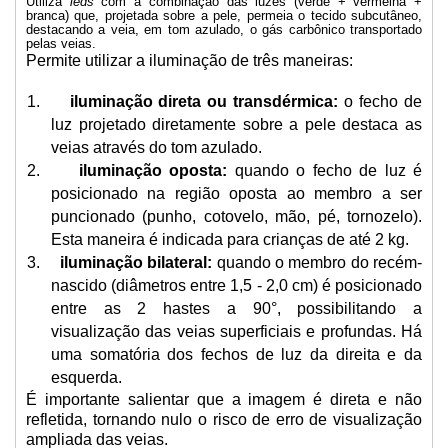
Utiliza
leds
com a combinação das luzes (verde + vermelha +
branca) que, projetada sobre a pele, permeia o tecido subcutâneo,
destacando a veia, em tom azulado, o gás carbônico transportado
pelas veias.
Permite utilizar a iluminação de três maneiras:
1.
iluminação direta ou transdérmica:
o fecho de
luz projetado diretamente sobre a pele destaca as
veias através do tom azulado.
2.
iluminação oposta:
quando o fecho de luz é
posicionado na região oposta ao membro a ser
puncionado (punho, cotovelo, mão, pé, tornozelo).
Esta maneira é indicada para crianças de até 2 kg.
3.
iluminação bilateral:
quando o membro do recém-
nascido (diâmetros entre 1,5 - 2,0 cm) é posicionado
entre as 2 hastes a 90°, possibilitando a
visualização das veias superficiais e profundas. Há
uma somatória dos fechos de luz da direita e da
esquerda.
É importante salientar que a imagem é direta e não
refletida, tornando nulo o risco de erro de visualização
ampliada das veias.