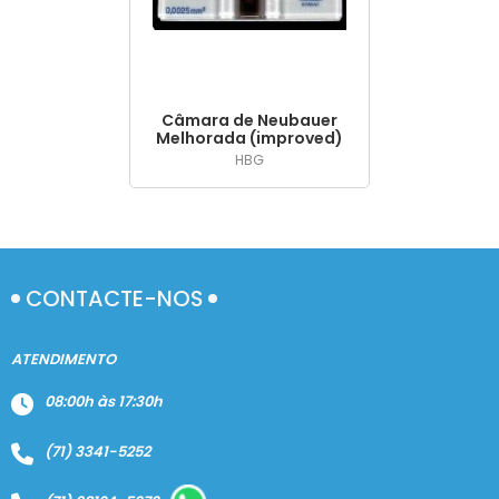
A - Z
Câmara de Neubauer
Melhorada (improved)
ou Espelhada
HBG
(improved), em Vidro,
para Contagem de
Diferentes Tipos
Celulares - HBG
CONTACTE-NOS
ATENDIMENTO
08:00h às 17:30h
(71) 3341-5252